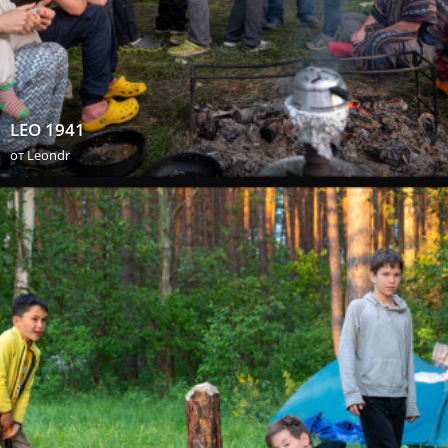
LEO 1941
от
Leondr