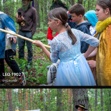
LEO 1902
от
Leondr