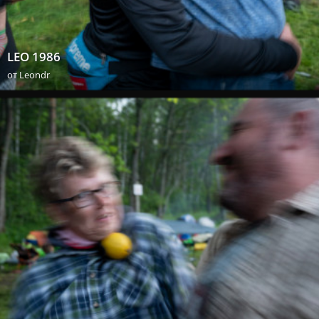
LEO 1986
от
Leondr