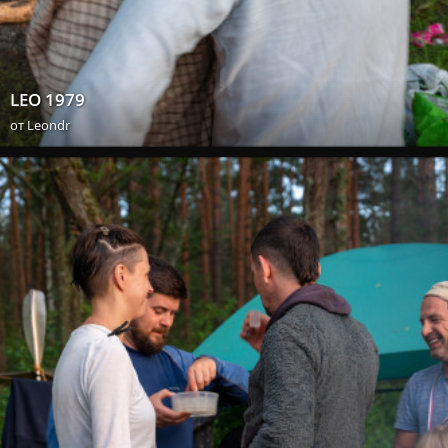
LEO 1979
от
Leondr