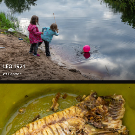
LEO 1921
от
Leondr