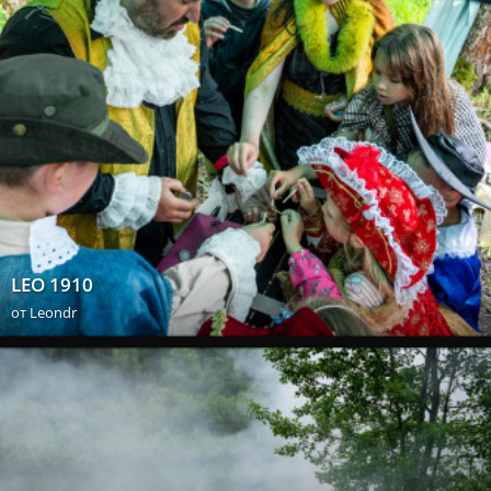
LEO 1910
от
Leondr