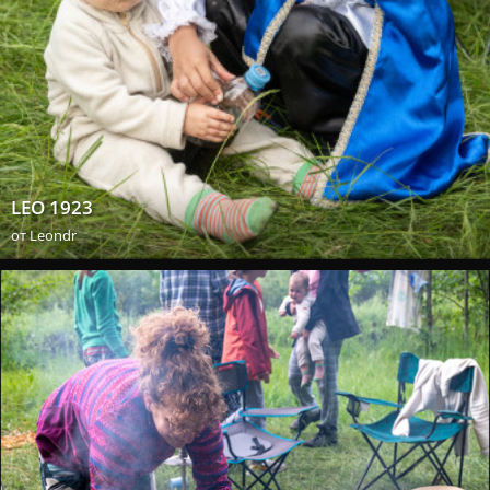
LEO 1923
от
Leondr