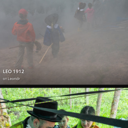
LEO 1912
от
Leondr