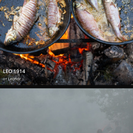
LEO 1914
от
Leondr