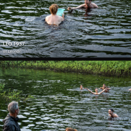
LEO 1937
от
Leondr