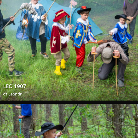
LEO 1907
от
Leondr