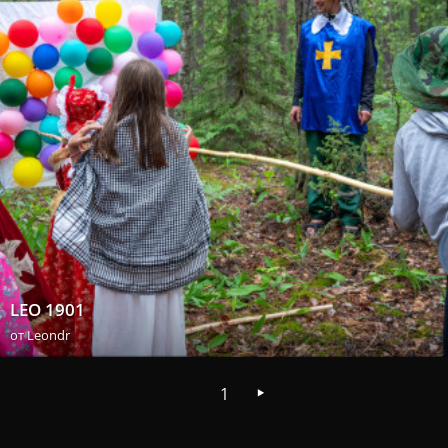
LEO 1901
от
Leondr
1