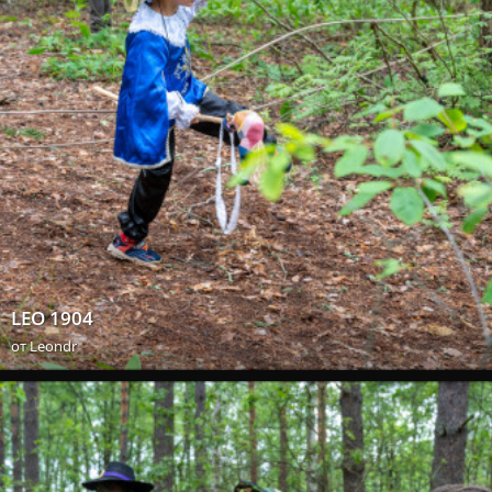
LEO 1904
от
Leondr