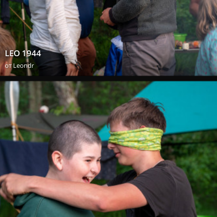
LEO 1944
от
Leondr