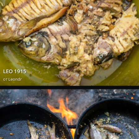
LEO 1915
от
Leondr