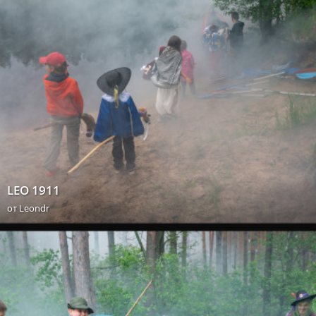
LEO 1911
от
Leondr