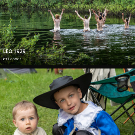
LEO 1929
от
Leondr