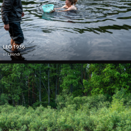
LEO 1936
от
Leondr