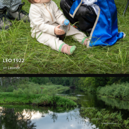
LEO 1922
от
Leondr