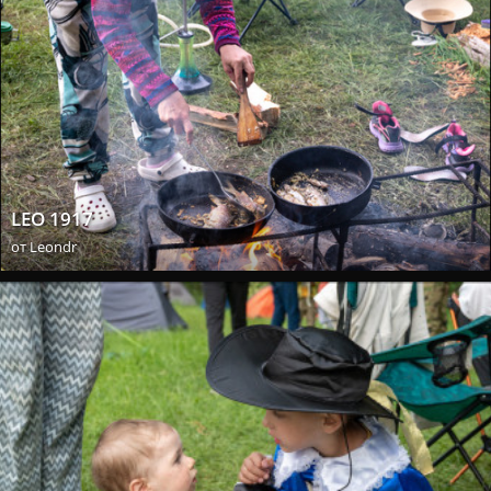
LEO 1917
от
Leondr